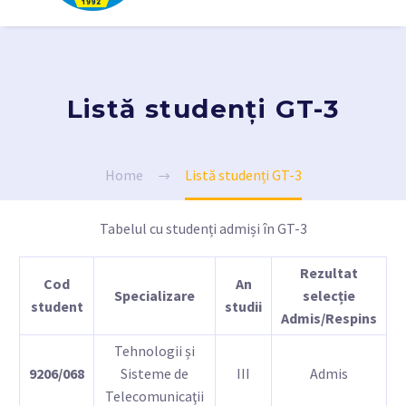
Listă studenți GT-3
Home
Listă studenți GT-3
Tabelul cu studenți admiși în GT-3
Rezultat
Cod
An
Specializare
selecție
student
studii
Admis/Respins
Tehnologii și
9206/068
Sisteme de
III
Admis
Telecomunicaţii