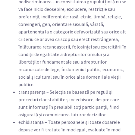
nediscriminarea – în constituirea grupului țintă nu se
va face nicio deosebire, excludere, restricție sau
preferință, indiferent de: rasă, etnie, limbă, religie,
convingeri, gen, orientare sexuală, vârstă,
apartenența la o categorie defavorizată sau orice alt
criteriu ce ar avea ca scop sau efect restrângerea,
înlăturarea recunoașterii, folosinței sau exercitării în
condiții de egalitate a drepturilor omului și a
libertăților fundamentale sau a drepturilor
recunoscute de lege, în domeniul politic, economic,
social și cultural sau în orice alte domenii ale vieții
publice.
transparența – Selecția se bazează pe reguli și
proceduri clar stabilite și neechivoce, despre care
sunt informați în prealabil toți participanții, fiind
asigurată și comunicarea tuturor deciziilor.
echidistanța – Toate persoanele și toate dosarele
depuse vor fi tratate în mod egal, evaluate în mod